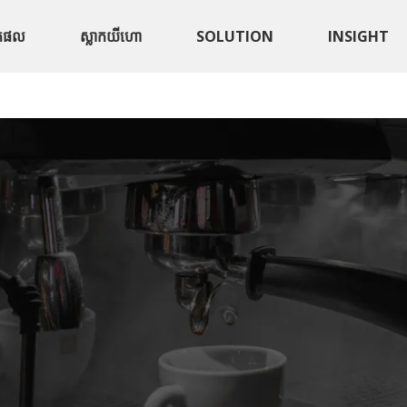
តផល
ស្លាកយីហោ
SOLUTION
INSIGHT