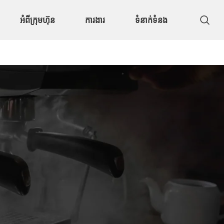
អំពីក្រុមហ៊ុន
ការងារ
ទំនាក់ទំនង